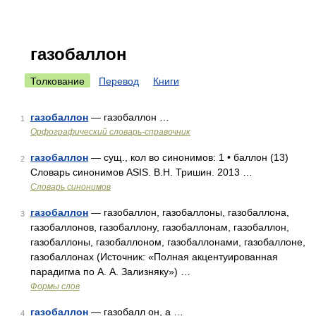
газобаллон
Толкование
Перевод
Книги
газобаллон
— газобаллон …
1
Орфографический словарь-справочник
газобаллон
— сущ., кол во синонимов: 1 • баллон (13)
2
Словарь синонимов ASIS. В.Н. Тришин. 2013 …
Словарь синонимов
газобаллон
— газобаллон, газобаллоны, газобаллона,
3
газобаллонов, газобаллону, газобаллонам, газобаллон,
газобаллоны, газобаллоном, газобаллонами, газобаллоне,
газобаллонах (Источник: «Полная акцентуированная
парадигма по А. А. Зализняку») …
Формы слов
газобаллон
— газобалл он, а …
4