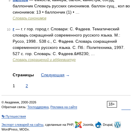
9
баллончик Словарь русских синонимов. баллон сущ., кол во
синонимов: 13 • баллончик (1) • …
Словарь синонимов
г
— г. г гор. город г. Словари: С. Фадеев. Тематический
10
словарь сокращений современного русского языка. М.:
Руссо, 1998.. 538 с., С. Фадеев. Словарь сокращений
современного русского языка. С. Пб.: Политехника, 1997.
527 с. гор. Словарь: С. Фадеев.&#8230; …
Словарь сокращений и аббревиатур
Страницы
Следующая
→
1
2
© Академик, 2000-2026
18+
Обратная связь:
Техподдержка
,
Реклама на сайте
👣 Путешествия
Экспорт словарей на сайты
, сделанные на PHP,
Joomla,
Drupal,
WordPress, MODx.