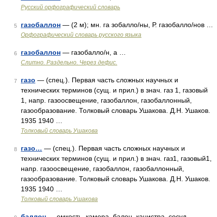
Русский орфографический словарь
газобаллон
— (2 м); мн. га зобалло/ны, Р. газобалло/нов …
5
Орфографический словарь русского языка
газобаллон
— газобалло/н, а …
6
Слитно. Раздельно. Через дефис.
газо
— (спец.). Первая часть сложных научных и
7
технических терминов (сущ. и прил.) в знач. газ 1, газовый
1, напр. газоосвещение, газобаллон, газобаллонный,
газообразование. Толковый словарь Ушакова. Д.Н. Ушаков.
1935 1940 …
Толковый словарь Ушакова
газо…
— (спец.). Первая часть сложных научных и
8
технических терминов (сущ. и прил.) в знач. газ1, газовый1,
напр. газоосвещение, газобаллон, газобаллонный,
газообразование. Толковый словарь Ушакова. Д.Н. Ушаков.
1935 1940 …
Толковый словарь Ушакова
баллон
— емкость, камера, балон, канистра, сосуд,